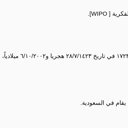
[ WIPO].
الخاصة بموضوع حماية العلامة التجارية في السعودية، بقرار من وزير التجارة رقم ١٧٢٣ في تاريخ ٢٨/٧/١٤٢٣ هجريا و٦/١٠/٢٠٠٢ ميلادياً،
يقام في السعودية.