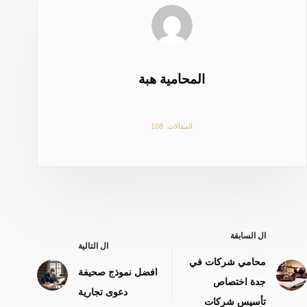
المحامية هبة
المقالات: 168
ال
السابقة
ال
التالية
محامي شركات في
افضل نموذج صحيفة
جدة اختصاص
دعوى تجارية
تأسيس شركات