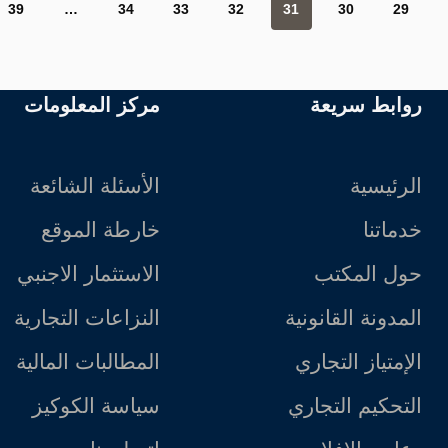
39
…
34
33
32
31
30
29
روابط سريعة
مركز المعلومات
الرئيسية
الأسئلة الشائعة
خدماتنا
خارطة الموقع
حول المكتب
الاستثمار الاجنبي
المدونة القانونية
النزاعات التجارية
الإمتياز التجاري
المطالبات المالية
التحكيم التجاري
سياسة الكوكيز